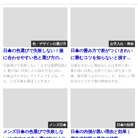
色・デザインの選び方
お手入れ・寿命
日傘の色選びで失敗しない！服
日傘の畳み方で差がつく!きれい
に合わせやすい色と選び方のコ
に畳むコツを知らないと損する
ツ
理由
日傘選びで失敗しない！まずは基礎知識か
日傘をきれいに畳めない人は意外と多い
ら 夏の強い日差しから肌を守るために、
夏の強い日差しを防ぐために持ち歩く日
日傘は欠かせないアイテムですよね。で
傘。毎日使うものだからこそ、きれいに畳
も、いざ日傘を選ぼうとすると...
めるかどうかで傘の寿命が大き...
メンズ日傘
日傘の効果
メンズ日傘の色選びで失敗しな
日傘の内側が黒い理由と効果｜