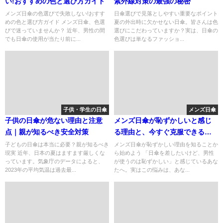
い!おすすめの色と選び方ガイド
紫外線対策の最強の秘密
メンズ日傘の色選びで失敗しない!おすす
日傘選びで見落としやすい重要なポイント
めの色と選び方ガイド メンズ日傘、色選
夏の外出時に欠かせない日傘。皆さんは色
びで迷っていませんか？ 近年、男性の間
選びにこだわっていますか？実は、日傘の
でも日傘の使用が当たり前に...
色選びは単なるファッショ...
子供・学生の日傘
メンズ日傘
子供の日傘が危ない理由と注意
メンズ日傘が恥ずかしいと感じ
点｜親が知るべき安全対策
る理由と、今すぐ克服できる対
策法
子どもの日傘は本当に必要？親が知るべき
メンズ日傘が恥ずかしい理由を知ることか
現実 近年、日本の夏はますます厳しくな
ら始めよう 「日傘を差したいけど、男性
っています。気象庁のデータによると、
が使うのは恥ずかしい」と感じているあな
2023年の平均気温は過去最...
たへ。実はこの悩みは、あな...