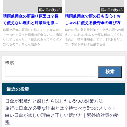
雨の日の使い方
雨の日の使い方
晴雨兼用傘の雨漏り原因は？長
晴雨兼用傘で雨の日も安心！お
く使えない理由と対策法を徹底
しゃれに使える優秀傘の選び方
解説
晴雨兼用傘の雨漏りに悩んでいませんか？
晴れの日の紫外線対策と、突然の雨への備
「せっかく買った晴雨兼用傘なのに、雨漏
え。この2つの悩みを一度に解決してくれ
りしてしまった」「最近の傘ってすぐダメ
るのが「晴雨兼用傘」です。1本あるだけ
になるの？」そんな悩みを...
で、季節を問わず活躍する優...
検索
検索
最近の投稿
日傘が邪魔だと感じたら試したい5つの対策方法
旅行に日傘が必要な理由とは？持つべき5つのメリット
白い日傘が眩しい理由と正しい選び方｜紫外線対策の秘
密